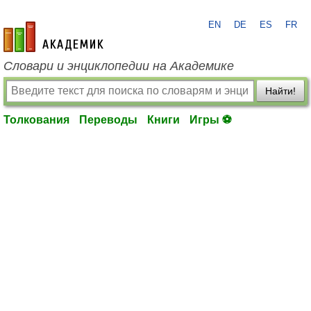
EN
DE
ES
FR
academic.ru
Словари и энциклопедии на Академике
Найти!
Толкования
Переводы
Книги
Игры ⚽