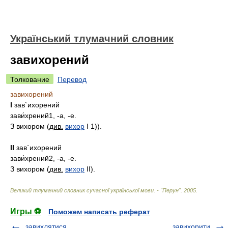
Український тлумачний словник
завихорений
Толкование
Перевод
завихорений
I
зав`ихорений
зави́хрений1, -а, -е.
З вихором
(
див.
вихор
I 1)).
II
зав`ихорений
зави́хрений2, -а, -е.
З вихором
(
див.
вихор
II).
Великий тлумачний словник сучасної української мови. - "Перун"
.
2005
.
Игры ⚽
Поможем написать реферат
завихлятися
завихорити