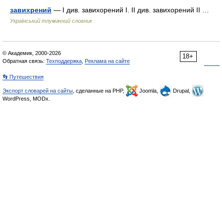
завихрений
— I див. завихорений I. II див. завихорений II …
Український тлумачний словник
© Академик, 2000-2026
18+
Обратная связь:
Техподдержка
,
Реклама на сайте
👣 Путешествия
Экспорт словарей на сайты
, сделанные на PHP,
Joomla,
Drupal,
WordPress, MODx.