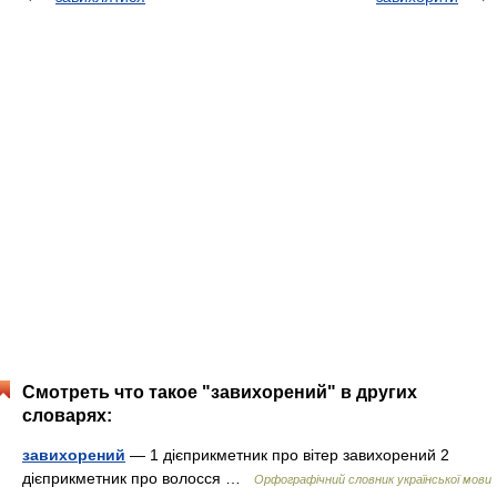
Смотреть что такое "завихорений" в других
словарях:
завихорений
— 1 дієприкметник про вітер завихорений 2
дієприкметник про волосся …
Орфографічний словник української мови